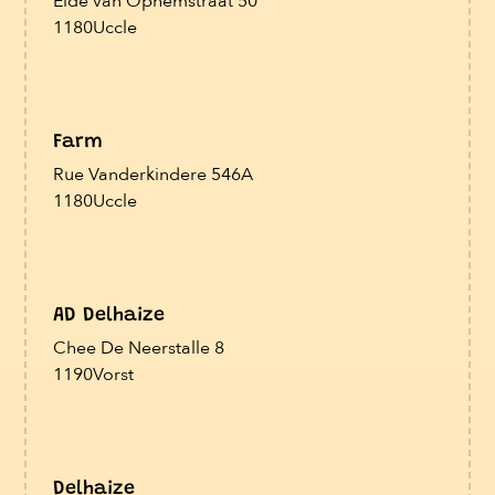
Eide van Ophemstraat 50
1180
Uccle
Farm
Rue Vanderkindere 546A
1180
Uccle
AD Delhaize
Chee De Neerstalle 8
1190
Vorst
Delhaize