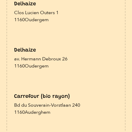
Delhaize
Clos Lucien Outers 1
1160
Oudergem
Delhaize
av. Hermann Debroux 26
1160
Oudergem
Carrefour (bio rayon)
Bd du Souverain-Vorstlaan 240
1160
Auderghem