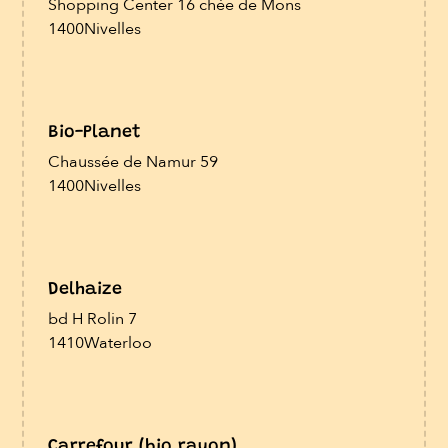
Shopping Center 16 chée de Mons
1400
Nivelles
Bio-Planet
Chaussée de Namur 59
1400
Nivelles
Delhaize
bd H Rolin 7
1410
Waterloo
Carrefour (bio rayon)