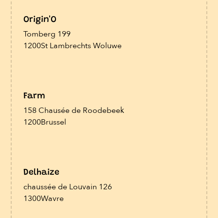
Origin'O
Tomberg 199
1200
St Lambrechts Woluwe
Farm
158 Chausée de Roodebeek
1200
Brussel
Delhaize
chaussée de Louvain 126
1300
Wavre